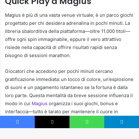
Quick Play a Magius
Magius è più di una vasta venue virtuale; è un parco giochi
progettato per chi desidera adrenalina in pochi minuti. La
libreria sbalorditiva della piattaforma—oltre 11.000 titoli—
offre ogni spin immaginabile, eppure il vero attrattivo
risiede nella capacità di offrire risultati rapidi senza
bisogno di sessioni marathon.
Giocatori che accedono per pochi minuti cercano
gratificazione immediata: un tocco di colore, un’esplosione
di suoni e un pagamento istantaneo se la fortuna è dalla
loro parte. Questa mentalità da breve sessione influenza il
modo in cui
Magius
organizza i suoi giochi, bonus e
interfaccia—tutto è tarato per mantenere il cuore in
movimento.
Facebook
X
WhatsApp
Telegram
L’esperienza è particolarmente allettante su mobile, dove