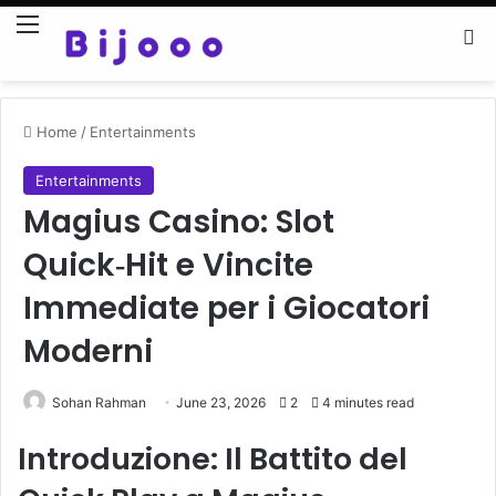
Menu
Se
Home
/
Entertainments
Entertainments
Magius Casino: Slot
Quick‑Hit e Vincite
Immediate per i Giocatori
Moderni
Sohan Rahman
June 23, 2026
2
4 minutes read
Introduzione: Il Battito del